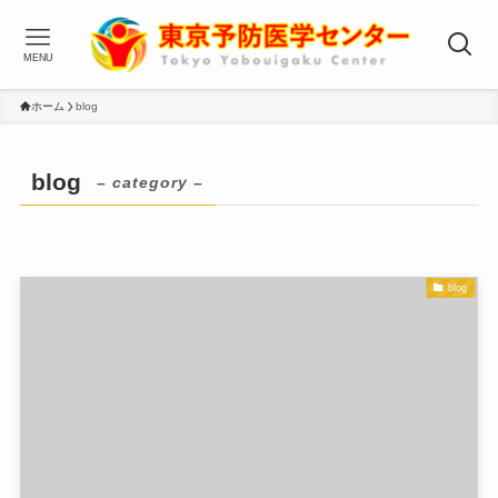
MENU
ホーム
blog
blog
– category –
blog